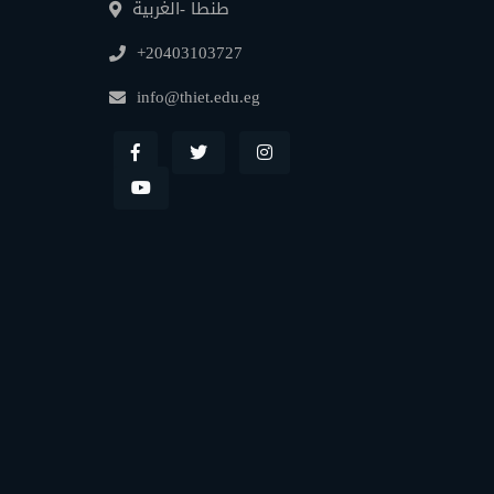
طنطا -الغربية
+20403103727
info@thiet.edu.eg