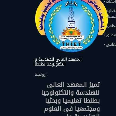
امعات
تعليم
اعتماد
لعلمى
لمصرى
لعلمى
المعهد العالي للهندسة و
التكنولوجيا بطنطا
روئيتنا :
تميز المعهد العالى
للهندسة والتكنولوجيا
بطنطا تعليميا وبحثيا
ومجتمعيا فى العلوم