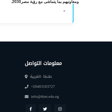
ومعاونيهم بما يتماشى مع رؤية مصر2030.
"
معلومات التواصل
طنطا -الغربية
+20403103727
info@thiet.edu.eg