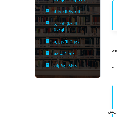
مدير ونائب الوحده
اللائحة الداخلية
الجهاز الادارى
بالوحدة
الدورات التدريبية
هم
ملفات هامة
محاضر وقررات
"
دريس