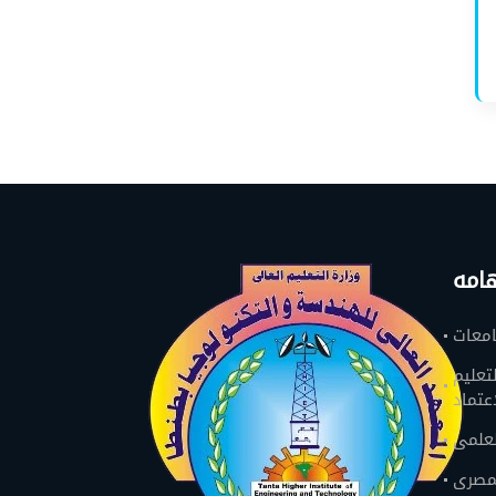
امه
امعات
تعليم
اعتماد
لعلمى
لمصرى