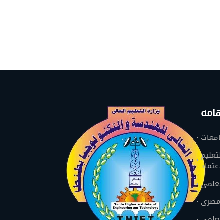
امه
امعات
تعليم
اعتماد
لعلمى
لمصرى
لعلمى