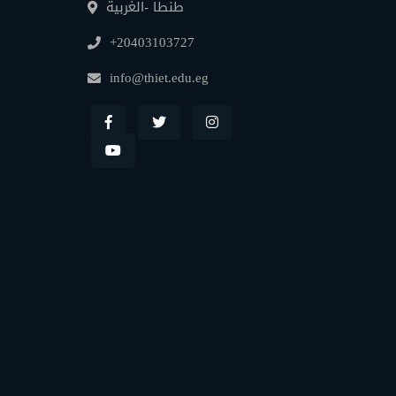
طنطا -الغربية
+20403103727
info@thiet.edu.eg