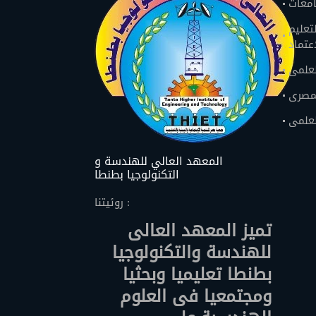
امعات
تعليم
اعتماد
لعلمى
لمصرى
لعلمى
المعهد العالي للهندسة و
التكنولوجيا بطنطا
روئيتنا :
تميز المعهد العالى
للهندسة والتكنولوجيا
بطنطا تعليميا وبحثيا
ومجتمعيا فى العلوم