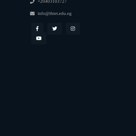
+20403103727
info@thiet.edu.eg