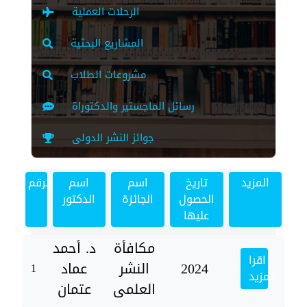
الرحلات العملية
المشاريع البحثية
مشروعات الطلاب
رسائل الماجستير والدكتوراة
جوائز النشر الدولى
المزيد
تاريخ
اسم
اسم
الرقم
الحصول
الجائزة
الدكتور
عليها
مكافأة
د. أحمد
اقرا
2024
النشر
عماد
1
المزيد
العلمى
عتمان