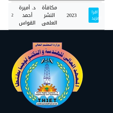
مكافأة
د. أميرة
اقرا
2023
النشر
أحمد
2
المزيد
العلمى
القواس