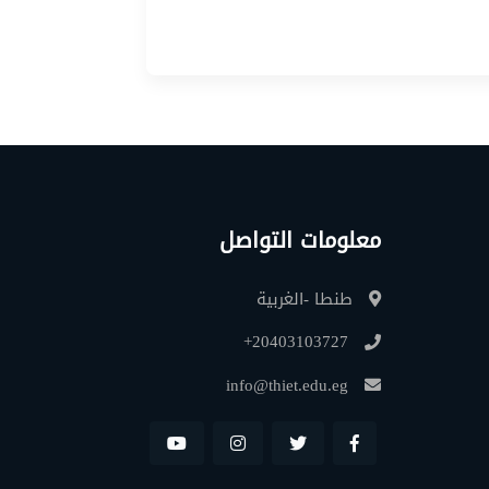
معلومات التواصل
طنطا -الغربية
+20403103727
info@thiet.edu.eg