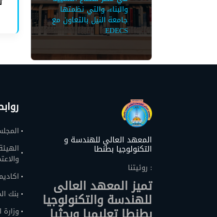
ت
والبناء، والتي نظمتها
جامعة النيل بالتعاون مع
EDECS
رواب
المجلس
المعهد العالي للهندسة و
التكنولوجيا بطنطا
الهيئة
والاعتم
روئيتنا :
اكاديم
تميز المعهد العالى
بنك ال
للهندسة والتكنولوجيا
بطنطا تعليميا وبحثيا
وزارة 