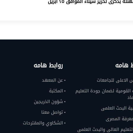
هنئة بذكرى تحرير سيناء الموافق ٢٥ ابريل
ط هامه
روابط هامه
 الاعلى للجامعات
عن المعهد
 القومية لضمان جودة التعليم
المكتبة
اد
شؤون الخريجين
ية البحث العلمى
تواصل معنا
معرفة المصرى
الشكاوي والمقترحات
التعليم العالى والبحث العلمى