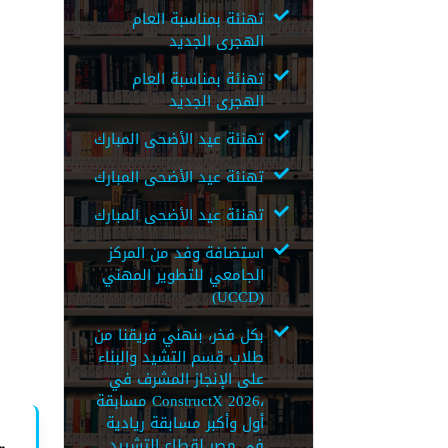
تهنئة بمناسبة العام
الهجرى الجديد
تهنئة بمناسبة العام
الهجرى الجديد
تهنئة عيد الأضحى المبارك
تهنئة عيد الأضحى المبارك
تهنئة عيد الأضحى المبارك
استضافة وفد من المركز
الجامعي للتطوير المهني
(UCCD)
بكل فخر، بنهني فريقنا من
طلاب قسم التشيد والبناء
على الإنجاز المشرف في
مسابقة ConstructX 2026،
أول وأكبر مسابقة ريادية
في مصر لقطاع التشييد