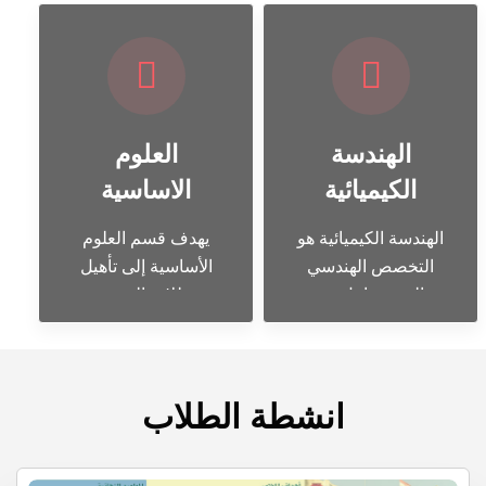
الهندسة
العلوم
الكيميائية
الاساسية
الهندسة الكيميائية هو
يهدف قسم العلوم
التخصص الهندسي
الأساسية إلى تأهيل
الذي يتعامل مع
طلاب المعهد
العلوم الطبيعية مثل
بأقسامه المختلفة
الرياضيات والكيمياء
لنيل قسط واف من
والفيزياء والكيمياء
مقررات متطلبات
الحيوية والاقتصاد،
انشطة الطلاب
المعهد، ويعتبر قسم
لتصميم وتطوير
العلوم الأساسية
وتشغيل المصانع
وحدة مكملة لبقية