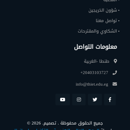
شؤون الخريجين
تواصل معنا
الشكاوي والمقترحات
معلومات التواصل
طنطا -الغربية
+20403103727
info@thiet.edu.eg
© 2026 .جميع الحقوق محفوظة . تصميم