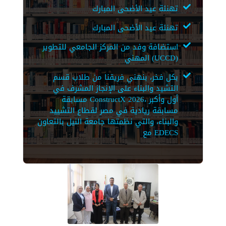
تهنئة عيد الأضحى المبارك
تهنئة عيد الأضحى المبارك
استضافة وفد من المركز الجامعي للتطوير
المهني (UCCD)
بكل فخر، بنهني فريقنا من طلاب قسم
التشيد والبناء على الإنجاز المشرف في
مسابقة ConstructX 2026، أول وأكبر
مسابقة ريادية في مصر لقطاع التشييد
والبناء، والتي نظمتها جامعة النيل بالتعاون
مع EDECS