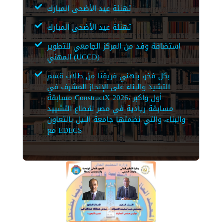
تهنئة عيد الأضحى المبارك
تهنئة عيد الأضحى المبارك
استضافة وفد من المركز الجامعي للتطوير
المهني (UCCD)
بكل فخر، بنهني فريقنا من طلاب قسم
التشيد والبناء على الإنجاز المشرف في
مسابقة ConstructX 2026، أول وأكبر
مسابقة ريادية في مصر لقطاع التشييد
والبناء، والتي نظمتها جامعة النيل بالتعاون
مع EDECS