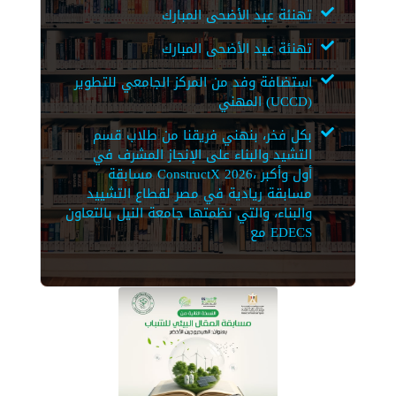
تهنئة عيد الأضحى المبارك
تهنئة عيد الأضحى المبارك
استضافة وفد من المركز الجامعي للتطوير
المهني (UCCD)
بكل فخر، بنهني فريقنا من طلاب قسم
التشيد والبناء على الإنجاز المشرف في
مسابقة ConstructX 2026، أول وأكبر
مسابقة ريادية في مصر لقطاع التشييد
والبناء، والتي نظمتها جامعة النيل بالتعاون
مع EDECS