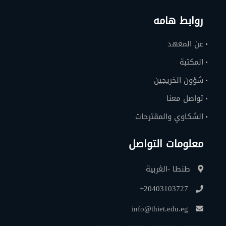
روابط هامه
عن المعهد
المكتبة
شؤون الخريجين
تواصل معنا
الشكاوي والمقترحات
معلومات التواصل
طنطا -الغربية
+20403103727
info@thiet.edu.eg