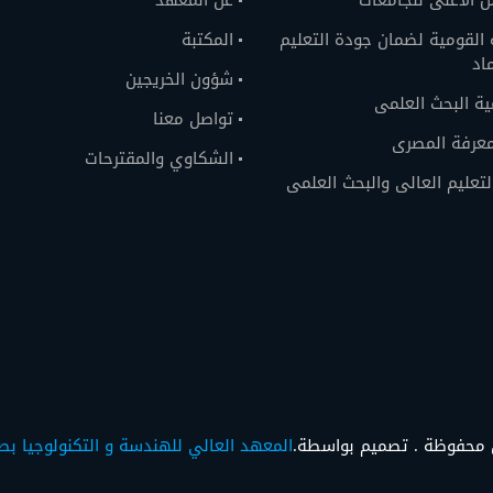
 الاعلى للجامعات
عن المعهد
 القومية لضمان جودة التعليم
المكتبة
اد
شؤون الخريجين
ية البحث العلمى
تواصل معنا
معرفة المصرى
الشكاوي والمقترحات
التعليم العالى والبحث العلمى
لحقوق محفوظة . تصميم بواسطة.
المعهد العالي للهندسة و التكنولوجيا بط