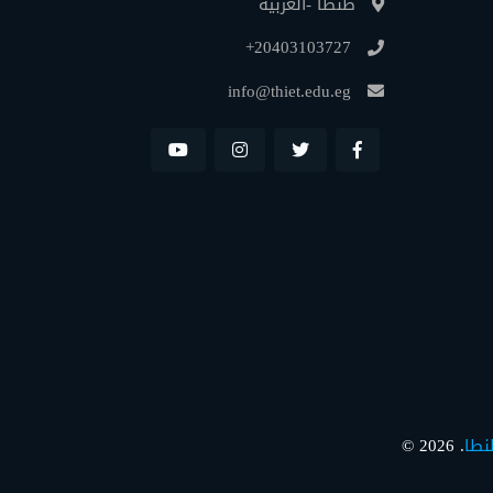
طنطا -الغربية
+20403103727
info@thiet.edu.eg
نطا